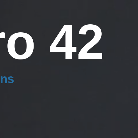
ro 42
ins