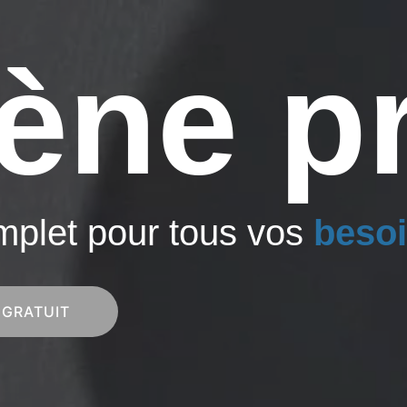
ène p
mplet pour tous vos
beso
 GRATUIT