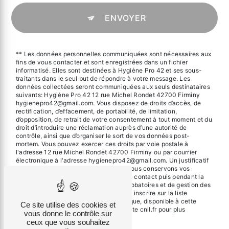
ENVOYER
** Les données personnelles communiquées sont nécessaires aux
fins de vous contacter et sont enregistrées dans un fichier
informatisé. Elles sont destinées à Hygiène Pro 42 et ses sous-
traitants dans le seul but de répondre à votre message. Les
données collectées seront communiquées aux seuls destinataires
suivants: Hygiène Pro 42 12 rue Michel Rondet 42700 Firminy
hygienepro42@gmail.com. Vous disposez de droits d’accès, de
rectification, d’effacement, de portabilité, de limitation,
d’opposition, de retrait de votre consentement à tout moment et du
droit d’introduire une réclamation auprès d’une autorité de
contrôle, ainsi que d’organiser le sort de vos données post-
mortem. Vous pouvez exercer ces droits par voie postale à
l'adresse 12 rue Michel Rondet 42700 Firminy ou par courrier
électronique à l'adresse hygienepro42@gmail.com. Un justificatif
d'identité pourra vous être demandé. Nous conservons vos
données pendant la période de prise de contact puis pendant la
durée de prescription légale aux fins probatoires et de gestion des
contentieux. Vous avez le droit de vous inscrire sur la liste
d'opposition au démarchage téléphonique, disponible à cette
Ce site utilise des cookies et
adresse:
Bloctel.gouv.fr
. Consultez le site cnil.fr pour plus
vous donne le contrôle sur
d’informations sur vos droits.
ceux que vous souhaitez