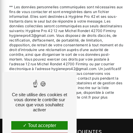
** Les données personnelles communiquées sont nécessaires aux
fins de vous contacter et sont enregistrées dans un fichier
informatisé. Elles sont destinées à Hygiène Pro 42 et ses sous-
traitants dans le seul but de répondre à votre message. Les
données collectées seront communiquées aux seuls destinataires
suivants: Hygiène Pro 42 12 rue Michel Rondet 42700 Firminy
hygienepro42@gmail.com. Vous disposez de droits d’accès, de
rectification, d’effacement, de portabilité, de limitation,
d’opposition, de retrait de votre consentement à tout moment et du
droit d’introduire une réclamation auprès d’une autorité de
contrôle, ainsi que d’organiser le sort de vos données post-
mortem. Vous pouvez exercer ces droits par voie postale à
l'adresse 12 rue Michel Rondet 42700 Firminy ou par courrier
électronique à l'adresse hygienepro42@gmail.com. Un justificatif
d'identité pourra vous être demandé. Nous conservons vos
données pendant la période de prise de contact puis pendant la
durée de prescription légale aux fins probatoires et de gestion des
contentieux. Vous avez le droit de vous inscrire sur la liste
d'opposition au démarchage téléphonique, disponible à cette
Ce site utilise des cookies et
adresse:
Bloctel.gouv.fr
. Consultez le site cnil.fr pour plus
vous donne le contrôle sur
d’informations sur vos droits.
ceux que vous souhaitez
activer
Tout accepter
RECHERCHES FRÉQUENTES