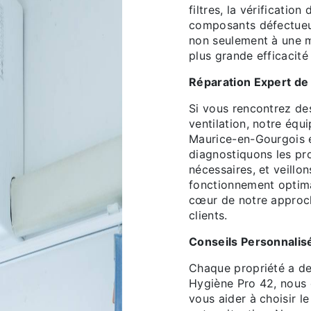
filtres, la vérificati
composants défectueu
non seulement à une me
plus grande efficacité
Réparation Expert de
Si vous rencontrez d
ventilation, notre équ
Maurice-en-Gourgois e
diagnostiquons les pr
nécessaires, et veillo
fonctionnement optimal
cœur de notre approch
clients.
Conseils Personnalis
Chaque propriété a de
Hygiène Pro 42, nous 
vous aider à choisir l